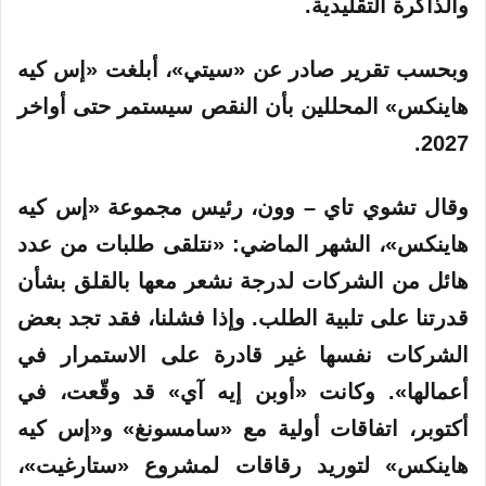
والذاكرة التقليدية.
وبحسب تقرير صادر عن «سيتي»، أبلغت «إس كيه
هاينكس» المحللين بأن النقص سيستمر حتى أواخر
2027.
وقال تشوي تاي – وون، رئيس مجموعة «إس كيه
هاينكس»، الشهر الماضي: «نتلقى طلبات من عدد
هائل من الشركات لدرجة نشعر معها بالقلق بشأن
قدرتنا على تلبية الطلب. وإذا فشلنا، فقد تجد بعض
الشركات نفسها غير قادرة على الاستمرار في
أعمالها». وكانت «أوبن إيه آي» قد وقّعت، في
أكتوبر، اتفاقات أولية مع «سامسونغ» و«إس كيه
هاينكس» لتوريد رقاقات لمشروع «ستارغيت»،