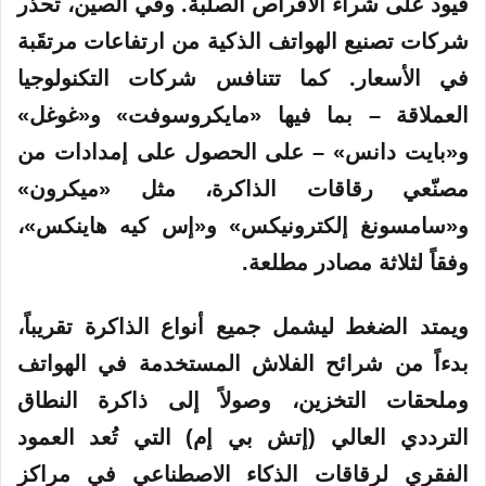
قيود على شراء الأقراص الصلبة. وفي الصين، تحذر
شركات تصنيع الهواتف الذكية من ارتفاعات مرتقَبة
في الأسعار. كما تتنافس شركات التكنولوجيا
العملاقة – بما فيها «مايكروسوفت» و«غوغل»
و«بايت دانس» – على الحصول على إمدادات من
مصنّعي رقاقات الذاكرة، مثل «ميكرون»
و«سامسونغ إلكترونيكس» و«إس كيه هاينكس»،
وفقاً لثلاثة مصادر مطلعة.
ويمتد الضغط ليشمل جميع أنواع الذاكرة تقريباً،
بدءاً من شرائح الفلاش المستخدمة في الهواتف
وملحقات التخزين، وصولاً إلى ذاكرة النطاق
الترددي العالي (إتش بي إم) التي تُعد العمود
الفقري لرقاقات الذكاء الاصطناعي في مراكز