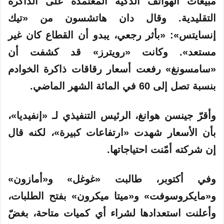
مبيعات الهواتف الذكية المعتمدة على الذاكرة
التقليدية. وقال دان هاتشسون من «تيك
إنسايتس»: «بأثر رجعي، يبدو أن القطاع كان غير
مستعد». وكانت «رويترز» قد كشفت أن
«سامسونغ» رفعت أسعار رقاقات ذاكرة الخوادم
بنسبة تصل إلى 60 في المائة الشهر الماضي.
وأقرّ جينسن هوانغ، الرئيس التنفيذي لـ «إنفيديا»،
بأن الأسعار شهدت «ارتفاعات كبيرة»، لكنه قال
إن شركته أمّنت احتياجاتها.
وفي أكتوبر، طالبت «غوغل» و«أمازون»
و«مايكروسوفت» و«ميتا ميكرون» بفتح الطلبات،
وأعلنت استعدادها لشراء أي كميات متاحة، بغضّ