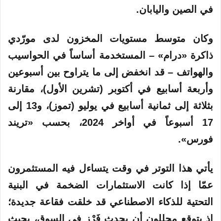
في الصين واليابان.
وكان متوسط مستويات المخزون لدى مورّدي
ذاكرة «درام» – المستخدمة أساساً في الحواسيب
والهواتف – قد انخفض إلى ما يتراوح بين أسبوعين
وأربعة أسابيع في أكتوبر (تشرين الأول)، مقارنة
بثلاثة إلى ثمانية أسابيع في يوليو (تموز)، و13 إلى
17 أسبوعاً في أواخر 2024، بحسب «تريند
فورس».
يأتي هذا التوتر في وقت يتساءل فيه المستثمرون
عمّا إذا كانت الاستثمارات الضخمة في البنية
التحتية للذكاء الاصطناعي قد خلقت فقاعة
جديدة
؛
إذ يتوقع محللون أن يحدث فَرْز في السوق، بحيث