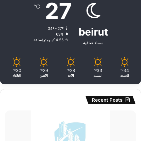
27
℃
beirut
34º - 27º
63%
4.55 كيلومتر/ساعة
سماء صافية
30
29
28
33
34
℃
℃
℃
℃
℃
الجمعة
السبت
الأحد
الأثنين
الثلاثاء
Recent Posts