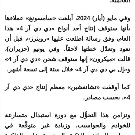
العالمية.
وفي مايو (أيار) 2024، أبلغت «سامسونغ» عملاءها
بأنها ستوقف إنتاج أحد أنواع «دي دي آر 4» هذا
العام، وفق رسالة اطلعت عليها «رويترز»، قبل أن
تعود وتعدّل خطتها لاحقاً. وفي يونيو (حزيران)،
قالت «ميكرون» إنها ستوقف شحن «دي دي آر 4»
و«إل بي دي دي آر 4» خلال ستة إلى تسعة أشهر.
كما أوقفت «تشانغشين» معظم إنتاج «دي دي آر
4»، بحسب مصادر.
وتزامن هذا التحوُّل مع دورة استبدال متسارعة
للخوادم والحواسيب، وزيادة غير متوقَّعة في