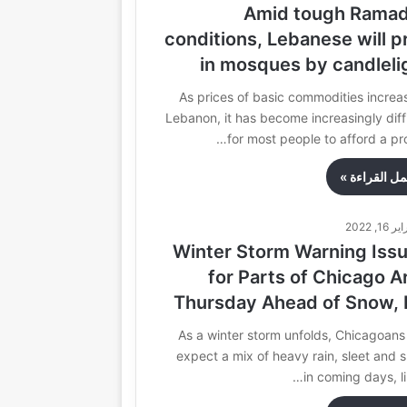
Amid tough Rama
conditions, Lebanese will p
in mosques by candleli
As prices of basic commodities increas
Lebanon, it has become increasingly diffi
for most people to afford a pr
مل القراءة »
gazine
Lifestyle
Health
 16, 2022
Winter Storm Warning Iss
for Parts of Chicago A
Thursday Ahead of Snow, 
As a winter storm unfolds, Chicagoans
expect a mix of heavy rain, sleet and 
in coming days, li