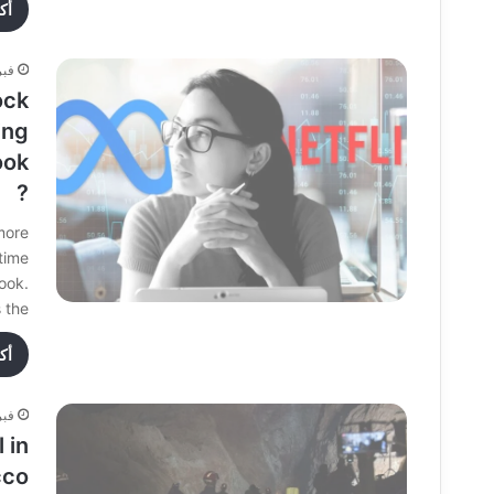
أك
فبراير
ock
ing
ook
?
more
time
ook.
the…
أك
فبراير
 in
cco