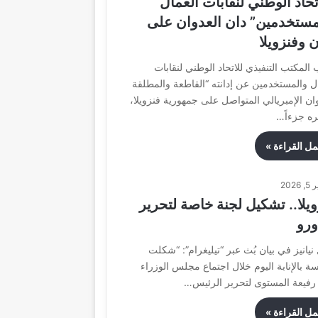
تحاد الوطني لنقابات العمال
مستخدمين” دان العدوان على
ن وفنزويلا
المكتب التنفيذي للاتحاد الوطني لنقابات
ل والمستخدمين عن إدانته “القاطعة والمطلقة
ان الإمبريالي المتواصل على جمهورية فنزويلا،
ره جزءاً…
مل القراءة »
, 2026
ويلا.. تشكيل لجنة خاصة لتحرير
ورو
نيانيز في بيان بُث عبر “تيليغرام”: “شكلت
سة بالإنابة اليوم خلال اجتماع مجلس الوزراء
 رفيعة المستوى لتحرير الرئيس…
مل القراءة »