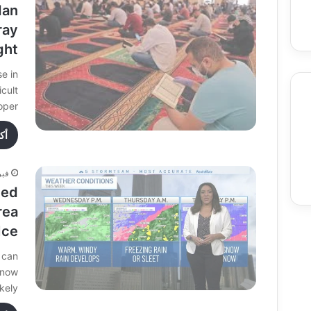
dan
ray
ght
e in
cult
oper…
أك
Food
Entertainment & Arts
Education
فبراير
ued
rea
Ice
 can
snow
kely…