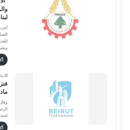
“الا
وال
لبنا
أعرب 
العما
للعدو
ويعتب
أك
يناير 5
فنز
ماد
وقال 
الرئي
لجنة
أك