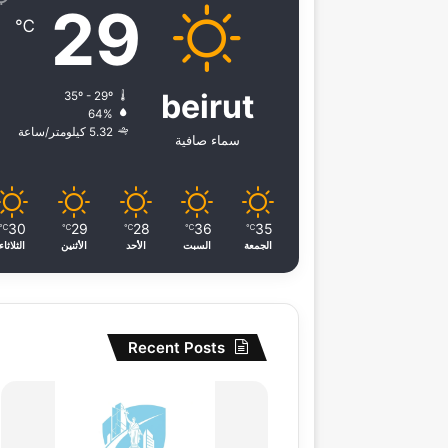
29
℃
beirut
35º - 29º
64%
5.32 كيلومتر/ساعة
سماء صافية
30
29
28
36
35
℃
℃
℃
℃
℃
الجمعة
السبت
الأحد
الأثنين
الثلاثاء
Recent Posts