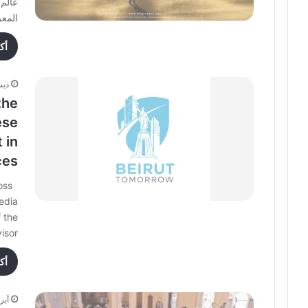
المعروفة 
أك
ديسمب
the
ese
 in
ces
oss
edia
f the
sor…
أك
أبريل 0