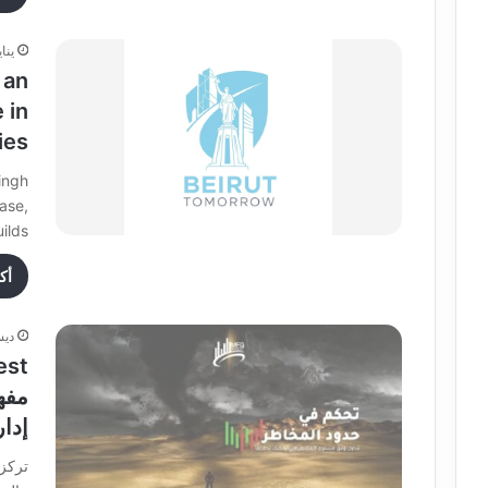
يناير 4
 an
 in
ies
ingh
ase,
ilds…
أك
ديسمب
مفه
إدا
تركز 