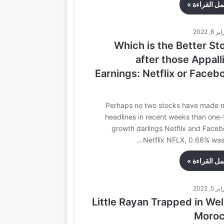
مل القراءة »
 8, 2022
Which is the Better St
after those Appall
Earnings: Netflix or Faceb
Perhaps no two stocks have made 
headlines in recent weeks than one-
growth darlings Netflix and Faceb
Netflix NFLX, 0.66% was 
مل القراءة »
 5, 2022
Little Rayan Trapped in Well
Moro