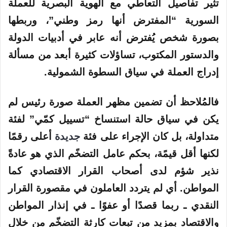
تثير تفاصيل التعاطي مع الهوية البصرية للعملة
السورية “المفترض أنها رمز وطني”، وربطها
بصورة شخص يُفترض أنه عابر في أدبيات الدولة
والدستور المكتوب، تساؤلات كثيرة أبعد من مسألة
إدراج العملة في سياق السطوة الشمولية.
فالمُلاحظ أن تضمين مظهر العملة صورة رئيس لم
يكن في سياق حالة استنساخ “تسييل كمّي” لفئة
متداولة، بل كان الإجراء على فئة
جديدة
أعلى رقمًا
لكنها أقل قيمًة، بحكم عامل التضخًم الذي هو عادةً
نذير شؤم لدى أصحاب القرار الاقتصادي كما
المواطن. أي لم يتردد العاملون في مقصورة القرار
النقدي ـ ربما قصدًا أو عفوًا ـ في إنذار المواطن
والاقتصاد بمزيد من تبعات كارثة التضخّم من خلال