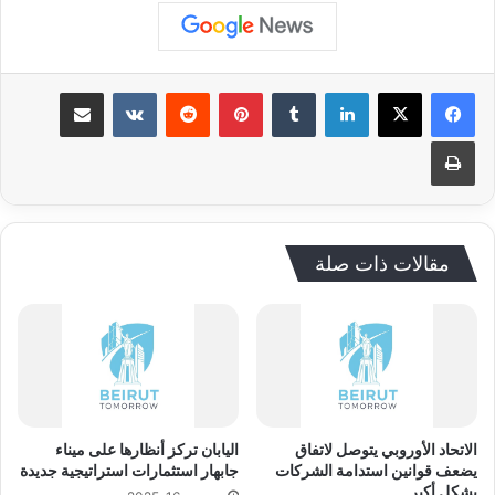
لينكدإن
‏Tumblr
بينتيريست
‏Reddit
‏VKontakte
مشاركة عبر البريد
طباعة
مقالات ذات صلة
الاتحاد الأوروبي يتوصل لاتفاق
اليابان تركز أنظارها على ميناء
يضعف قوانين استدامة الشركات
جابهار استثمارات استراتيجية جديدة
بشكل أكبر