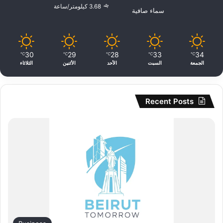
3.68 كيلومتر/ساعة
سماء صافية
30
29
28
33
34
℃
℃
℃
℃
℃
الجمعة
السبت
الأحد
الأثنين
الثلاثاء
Recent Posts