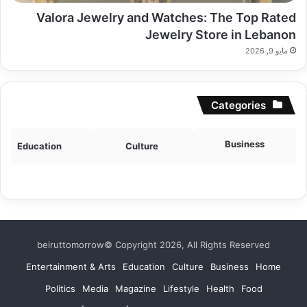
Valora Jewelry and Watches: The Top Rated
Jewelry Store in Lebanon
مايو 9, 2026
Categories
Business
Education
Culture
beiruttomorrow© Copyright 2026, All Rights Reserved
Entertainment & Arts
Education
Culture
Business
Home
Politics
Media
Magazine
Lifestyle
Health
Food