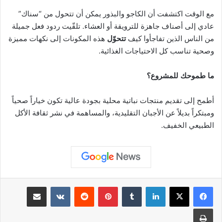
مع الوقت اكتشفت أن الكاجو والبذور يمكن أن تتحول من “سناك”
عادي إلى أصناف جاهزة للترويقة أو العشاء. تلقّيت ردود فعل جميلة
من الناس الذين تفاجأوا كيف
تتحوّل
هذه المكونات إلى نكهات مميزة
وصحية تناسب كل الاحتياجات الغذائية.
ما طموحك للمشروع؟
أطمح إلى تقديم منتجات نباتية محلية بجودة عالية تكون خياراً صحياً
ومبتكراً بديلاً عن الأجبان التقليدية، والمساهمة في نشر ثقافة الأكل
الطبيعي الخفيف.
لينكدإن
‏Tumblr
بينتيريست
‏Reddit
‏VKontakte
مشاركة عبر البريد
طباعة