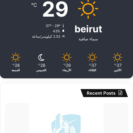
29
℃
beirut
37º - 29º
43%
2.52 كيلومتر/ساعة
سماء صافية
28
28
29
37
37
℃
℃
℃
℃
℃
الأثنين
الثلاثاء
الأربعاء
الخميس
الجمعة
Recent Posts