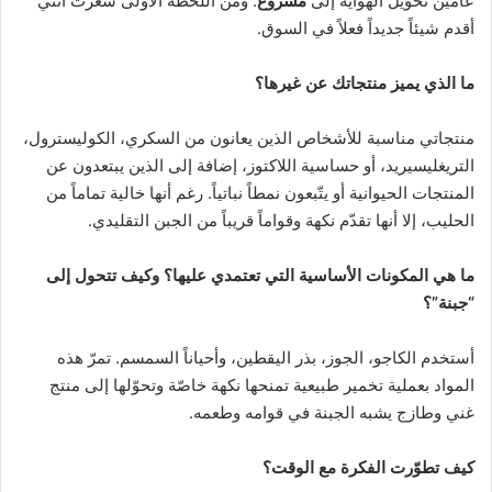
عامين تحويل الهواية إلى
مشروع
. ومن اللحظة الأولى شعرت أنني
أقدم شيئاً جديداً فعلاً في السوق.
ما الذي يميز منتجاتك عن غيرها؟
منتجاتي مناسبة للأشخاص الذين يعانون من السكري، الكوليسترول،
التريغليسيريد، أو حساسية اللاكتوز، إضافة إلى الذين يبتعدون عن
المنتجات الحيوانية أو يتّبعون نمطاً نباتياً. رغم أنها خالية تماماً من
الحليب، إلا أنها تقدّم نكهة وقواماً قريباً من الجبن التقليدي.
ما هي المكونات الأساسية التي تعتمدي عليها؟ وكيف تتحول إلى
“جبنة”؟
أستخدم الكاجو، الجوز، بذر اليقطين، وأحياناً السمسم. تمرّ هذه
المواد بعملية تخمير طبيعية تمنحها نكهة خاصّة وتحوّلها إلى منتج
غني وطازج يشبه الجبنة في قوامه وطعمه.
كيف تطوّرت الفكرة مع الوقت؟