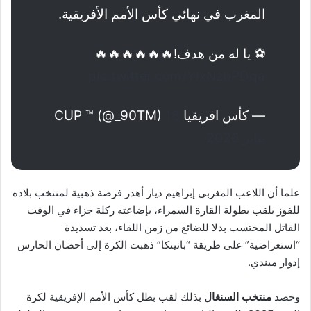
المغرب في نهائي كأس الأمم الأفريقية.
⚽️ يا له من هدف!🔥🔥🔥🔥🔥🔥
pic.twitter.com/YIxNzbPDqa
— كأس افريقيا CUP ™ (@_90TM)
18
يناير 2026
علما أن اللاعب المغربي إبراهيم دياز أهدر فرصة ذهبية ل
منتخب
بلاده
للفوز بلقب بطولة القارة السمراء، بإضاعته ركلة جزاء في الوقت
القاتل المحتسب بدلا للضائع من زمن اللقاء، بعد تسديدة
“استعراضية” على طريقة “بانينكا” ذهبت الكرة إلى أحضان الحارس
إدوار ميندي.
وحصد
منتخب
السنغال
بذلك لقب بطل كأس الأمم الإفريقية لكرة