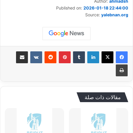
Author:
ahmadsh
Published on:
2026-01-18 22:44:00
Source:
yalebnan.org
لينكدإن
‏Tumblr
بينتيريست
‏Reddit
‏VKontakte
مشاركة عبر البريد
طباعة
مقالات ذات صلة