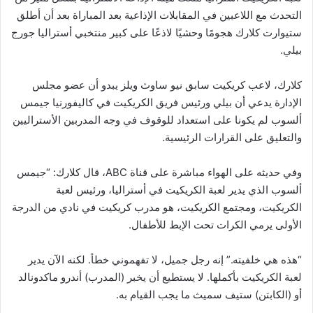
التحدث مع اللاعبين في المقابلات الإذاعية بعد المباراة بعد أن أطلق
ستيوارت كلارك هجومًا وحشيًا لاذعًا على كبير منتخبي أستراليا جورج
بيلي.
كلارك، لاعب كريكيت سابق نيو ساوث ويلز
يبدو
أن عضو مجلس
الإدارة يدعي أن بيلي ورئيس فريق الكريكيت في كاليفورنيا جيمس
ألسوب لم يكونا على استعداد للوقوف في وجه المدربين الأستراليين
والتعليق على القرارات الرئيسية.
وفي حديثه على الهواء مباشرة على قناة ABC، قال كلارك: “جيمس
ألسوب الذي يدير لعبة الكريكيت في أستراليا، ورئيس لعبة
الكريكيت، ومجتمع الكريكيت، هو مدرب كريكيت في نادي من الدرجة
الأولى يرمي الكرات تحت الإبط للأطفال.
“هذه هي خلفيته.” إنه رجل جميل، لا تفهموني خطأ. لكنه الآن يدير
لعبة الكريكيت بأكملها. لا يستطيع أن يخبر (المدرب) أندرو ماكدونالد
أو (الكابتن) ستيف سميث ما يجب القيام به.