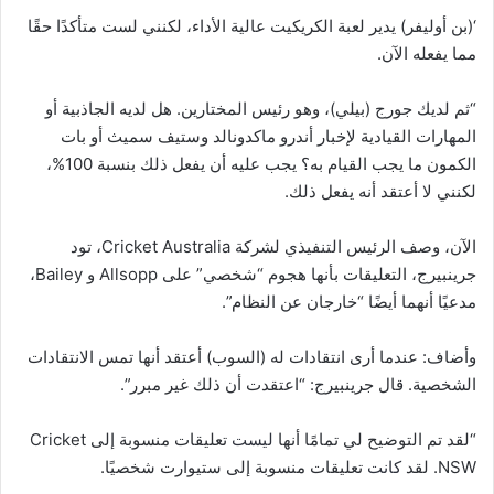
‘(بن أوليفر) يدير لعبة الكريكيت عالية الأداء، لكنني لست متأكدًا حقًا
مما يفعله الآن.
“ثم لديك جورج (بيلي)، وهو رئيس المختارين. هل لديه الجاذبية أو
المهارات القيادية لإخبار أندرو ماكدونالد وستيف سميث أو بات
الكمون ما يجب القيام به؟ يجب عليه أن يفعل ذلك بنسبة 100%،
لكنني لا أعتقد أنه يفعل ذلك.
الآن، وصف الرئيس التنفيذي لشركة Cricket Australia، تود
جرينبيرج، التعليقات بأنها هجوم “شخصي” على Allsopp و Bailey،
مدعيًا أنهما أيضًا “خارجان عن النظام”.
وأضاف: عندما أرى انتقادات له (السوب) أعتقد أنها تمس الانتقادات
الشخصية. قال جرينبيرج: “اعتقدت أن ذلك غير مبرر”.
“لقد تم التوضيح لي تمامًا أنها
ليست
تعليقات منسوبة إلى Cricket
NSW. لقد
كانت
تعليقات منسوبة إلى ستيوارت شخصيًا.