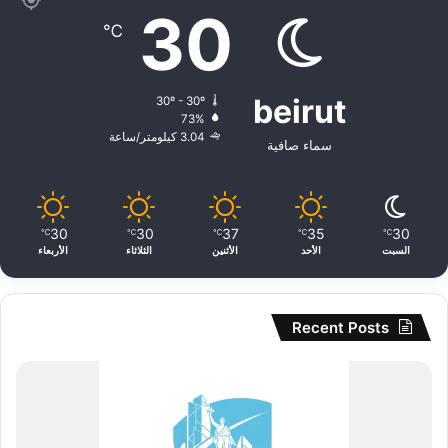
30
℃
beirut
30º - 30º
73%
3.04 كيلومتر/ساعة
سماء صافية
30
30
37
35
30
℃
℃
℃
℃
℃
السبت
الأحد
الأثنين
الثلاثاء
الأربعاء
Recent Posts