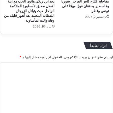
مفاجأة افتتاح كأس العرب.. سوريا
يجد ابن ريكي هاتون الحب مع ابنة
وفلسطين يحققان فوزًا مهمًا على
أفضل صديق لأسطورة الملاكمة
تونس وقطر
الراحل حيث يتبادل الزوجان
اللقطات المحببة بعد أشهر قليلة من
ديسمبر 2, 2025
وفاة والده المأساوية
يناير 10, 2026
اترك تعليقاً
لن يتم نشر عنوان بريدك الإلكتروني.
الحقول الإلزامية مشار إليها بـ
*
ا
ل
ت
ع
ل
ي
ق