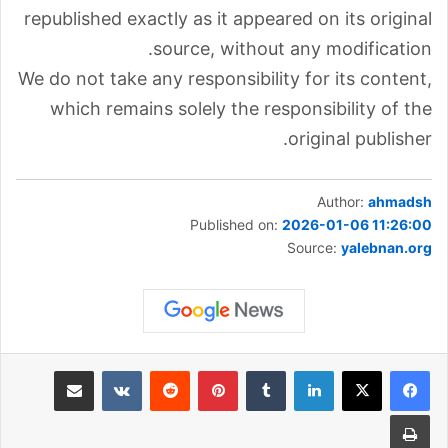
republished exactly as it appeared on its original
source, without any modification.
We do not take any responsibility for its content,
which remains solely the responsibility of the
original publisher.
Author:
ahmadsh
Published on:
2026-01-06 11:26:00
Source:
yalebnan.org
لينكدإن
‏Tumblr
بينتيريست
‏Reddit
‏VKontakte
مشاركة عبر البريد
طباعة