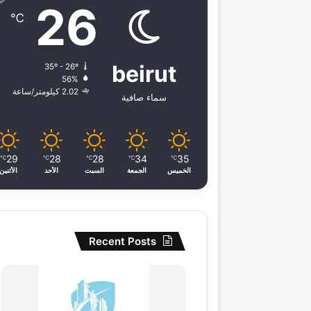
26
℃
beirut
35º - 26º
56%
2.02 كيلومتر/ساعة
سماء صافية
29
28
28
34
35
℃
℃
℃
℃
℃
الخميس
الجمعة
السبت
الأحد
الأثنين
Recent Posts