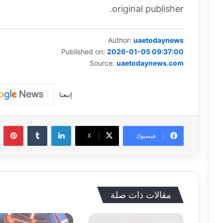
original publisher.
Author:
uaetodaynews
Published on:
2026-01-05 09:37:00
Source:
uaetodaynews.com
إتبعنا
لينكدإن
بي
فيسبوك
‫X
مقالات ذات صلة