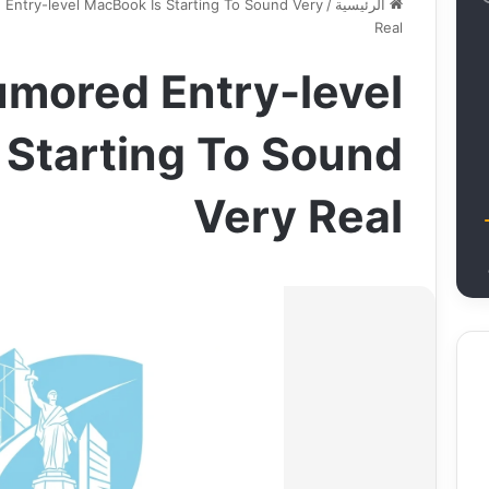
الرئيسية
/
Entry-level MacBook Is Starting To Sound Very
Real
mored Entry-level
 Starting To Sound
Very Real