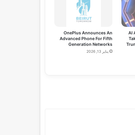
OnePlus Announces An
AI
Advanced Phone For Fifth
Ta
Generation Networks
Trum
يناير 13, 2026
gazine
Lifestyle
Health