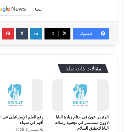
إتبعنا
لينكدإن
‏Tumblr
بينتي
فيسبوك
‫X
مقالات ذات صلة
الرئيس عون في ختام زيارة البابا
رفع العلم الإسرائيلي في ا
لاوون سنستمر في تجسيد رسالة
أقيم في سيناء
البابا لتحقيق السلام
ديسمبر 5, 2025