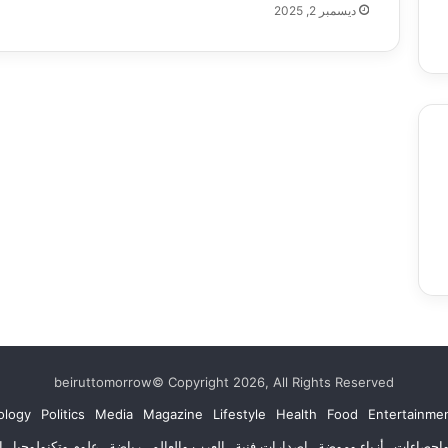
ديسمبر 2, 2025
Food
Entertainment & Arts
Education
beiruttomorrow© Copyright 2026, All Rights Reserved
ology
Politics
Media
Magazine
Lifestyle
Health
Food
Entertainmen
وإحصاءات
أزياء وموضة
إصدارات فنية
العرب والعالم
رياضة
علوم وتكنولوجيا
ا