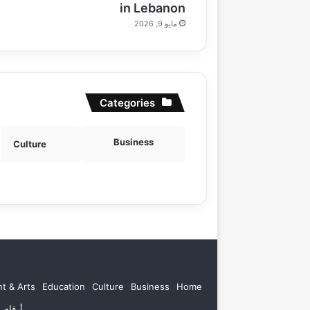
in Lebanon
مايو 9, 2026
Categories
Business
Culture
t & Arts
Education
Culture
Business
Home
أرقام 