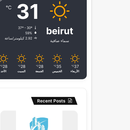
31
℃
beirut
37º - 30º
59%
2.92 كيلومتر/ساعة
سماء صافية
28
28
28
35
37
℃
℃
℃
℃
℃
الأربعاء
الخميس
الجمعة
السبت
الأحد
Recent Posts