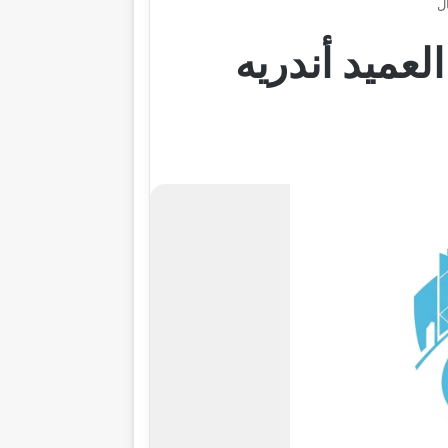
ل
عميد أندريه