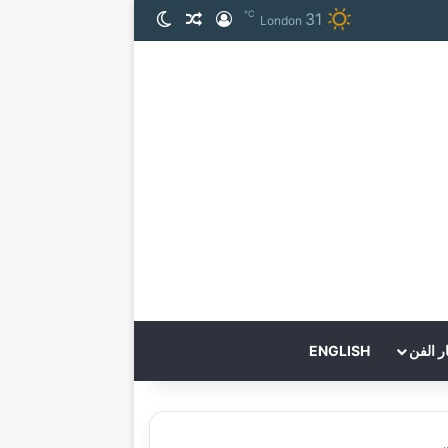
℃
31
تسجيل الدخول
مقال عشوائي
الوضع المظلم
London
ر الفن
ENGLISH